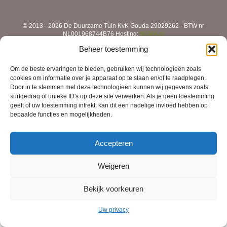
© 2013 - 2026 De Duurzame Tuin KvK Gouda 29029262 - BTW nr
NL001968744B76 Hosting:
BGMA.nl
Beheer toestemming
Om de beste ervaringen te bieden, gebruiken wij technologieën zoals
cookies om informatie over je apparaat op te slaan en/of te raadplegen.
Door in te stemmen met deze technologieën kunnen wij gegevens zoals
surfgedrag of unieke ID's op deze site verwerken. Als je geen toestemming
geeft of uw toestemming intrekt, kan dit een nadelige invloed hebben op
bepaalde functies en mogelijkheden.
Accepteren
Weigeren
Bekijk voorkeuren
Uw privacy