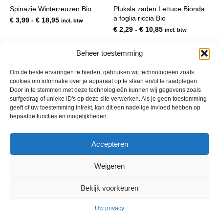
heeft
hee
Spinazie Winterreuzen Bio
Pluksla zaden Lettuce Bionda
meerdere
mee
a foglia riccia Bio
variaties.
var
Prijsklasse:
€
3,99
-
€
18,95
incl. btw
Deze
De
€ 3,99
Prijsklasse:
€
2,29
-
€
10,85
incl. btw
optie
opt
tot
€ 2,29
kan
kan
€ 18,95
tot
Beheer toestemming
gekozen
gek
€ 10,85
worden
wor
op
op
1
2
3
Om de beste ervaringen te bieden, gebruiken wij technologieën zoals
de
de
cookies om informatie over je apparaat op te slaan en/of te raadplegen.
productpagina
pro
Door in te stemmen met deze technologieën kunnen wij gegevens zoals
surfgedrag of unieke ID's op deze site verwerken. Als je geen toestemming
geeft of uw toestemming intrekt, kan dit een nadelige invloed hebben op
bepaalde functies en mogelijkheden.
Accepteren
Weigeren
Bekijk voorkeuren
© 2013 - 2026 De Duurzame Tuin KvK Gouda 29029262 - BTW nr
NL001968744B76 Hosting:
BGMA.nl
Uw privacy