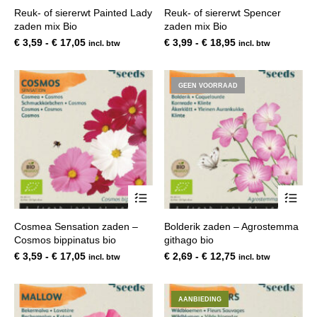
heeft
hee
Reuk- of siererwt Painted Lady
Reuk- of siererwt Spencer
meerdere
mee
zaden mix Bio
zaden mix Bio
variaties.
var
Deze
De
Prijsklasse:
Prijsklasse:
€
3,59
-
€
17,05
€
3,99
-
€
18,95
incl. btw
incl. btw
optie
opt
€ 3,59
€ 3,99
kan
kan
tot
tot
gekozen
gek
€ 17,05
€ 18,95
GEEN VOORRAAD
worden
wor
op
op
de
de
productpagina
pro
Dit
Dit
product
pro
heeft
hee
Cosmea Sensation zaden –
Bolderik zaden – Agrostemma
meerdere
mee
Cosmos bippinatus bio
githago bio
variaties.
var
Deze
De
Prijsklasse:
Prijsklasse:
€
3,59
-
€
17,05
€
2,69
-
€
12,75
incl. btw
incl. btw
optie
opt
€ 3,59
€ 2,69
kan
kan
tot
tot
gekozen
gek
€ 17,05
€ 12,75
AANBIEDING
worden
wor
op
op