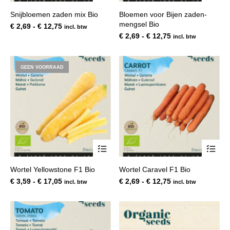
heeft
hee
Snijbloemen zaden mix Bio
Bloemen voor Bijen zaden-
meerdere
mee
mengsel Bio
variaties.
var
Prijsklasse:
€
2,69
-
€
12,75
incl. btw
Deze
De
€ 2,69
Prijsklasse:
€
2,69
-
€
12,75
incl. btw
optie
opt
tot
€ 2,69
kan
kan
€ 12,75
tot
gekozen
gek
€ 12,75
GEEN VOORRAAD
worden
wor
op
op
de
de
productpagina
pro
Dit
Dit
product
pro
heeft
hee
Wortel Yellowstone F1 Bio
Wortel Caravel F1 Bio
meerdere
mee
variaties.
var
Prijsklasse:
Prijsklasse:
€
3,59
-
€
17,05
€
2,69
-
€
12,75
incl. btw
incl. btw
Deze
De
€ 3,59
€ 2,69
optie
opt
tot
tot
kan
kan
€ 17,05
€ 12,75
gekozen
gek
worden
wor