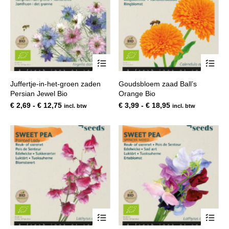
de
de
productpagina
pro
Dit
Dit
product
pro
heeft
hee
Juffertje-in-het-groen zaden
Goudsbloem zaad Ball’s
meerdere
mee
Persian Jewel Bio
Orange Bio
variaties.
var
Deze
De
Prijsklasse:
Prijsklasse:
€
2,69
-
€
12,75
€
3,99
-
€
18,95
incl. btw
incl. btw
optie
opt
€ 2,69
€ 3,99
kan
kan
tot
tot
gekozen
gek
€ 12,75
€ 18,95
worden
wor
op
op
de
de
productpagina
pro
Dit
Dit
product
pro