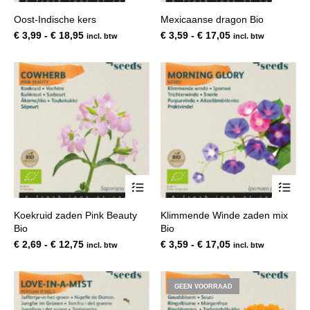
heeft
hee
Oost-Indische kers
Mexicaanse dragon Bio
meerdere
mee
variaties.
var
Prijsklasse:
Prijsklasse:
€
3,99
-
€
18,95
€
3,59
-
€
17,05
incl. btw
incl. btw
Deze
De
€ 3,99
€ 3,59
optie
opt
tot
tot
kan
kan
€ 18,95
€ 17,05
gekozen
gek
worden
wor
op
op
de
de
productpagina
pro
Dit
Dit
product
pro
heeft
hee
Koekruid zaden Pink Beauty
Klimmende Winde zaden mix
meerdere
mee
Bio
Bio
variaties.
var
Deze
De
Prijsklasse:
Prijsklasse:
€
2,69
-
€
12,75
€
3,59
-
€
17,05
incl. btw
incl. btw
optie
opt
€ 2,69
€ 3,59
kan
kan
tot
tot
gekozen
gek
€ 12,75
€ 17,05
GEEN VOORRAAD
worden
wor
op
op