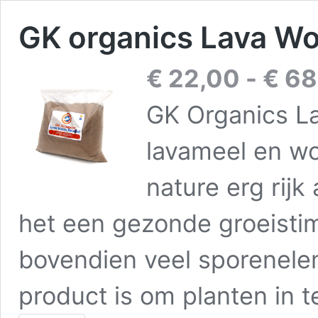
GK organics Lava W
€
22,00
-
€
68
GK Organics L
lavameel en w
nature erg rijk
het een gezonde groeisti
bovendien veel sporenele
product is om planten in t