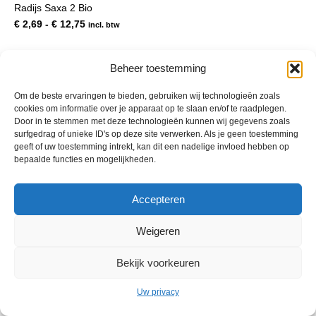
Radijs Saxa 2 Bio
meerdere
variaties.
Prijsklasse:
€
2,69
-
€
12,75
incl. btw
Deze
€ 2,69
optie
tot
kan
€ 12,75
Beheer toestemming
gekozen
worden
Om de beste ervaringen te bieden, gebruiken wij technologieën zoals
op
cookies om informatie over je apparaat op te slaan en/of te raadplegen.
de
Door in te stemmen met deze technologieën kunnen wij gegevens zoals
productpagina
surfgedrag of unieke ID's op deze site verwerken. Als je geen toestemming
geeft of uw toestemming intrekt, kan dit een nadelige invloed hebben op
bepaalde functies en mogelijkheden.
© 2013 - 2026 De Duurzame Tuin KvK Gouda 29029262 - BTW nr
Accepteren
NL001968744B76 Hosting:
BGMA.nl
Weigeren
Bekijk voorkeuren
Uw privacy