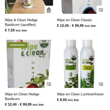
Dit
pro
hee
Wipe & Clean Heilige
Wipe en Clean Classic
mee
Basilicum (spuitfles)
var
Prijsklasse:
€
13,45
-
€
99,95
incl. btw
De
€ 13,45
€
7,55
incl. btw
opt
tot
kan
€ 99,95
gek
AANBIEDING
wor
op
de
pro
Dit
Dit
product
pro
heeft
hee
Wipe en Clean Heilige
Wipe en Clean Luchtverfrisser
meerdere
mee
Basilicum
variaties.
var
€
8,55
incl. btw
Deze
De
Prijsklasse:
€
12,40
-
€
99,95
incl. btw
optie
opt
€ 12,40