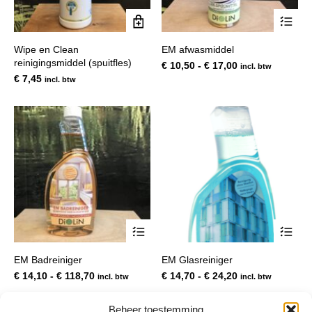
Dit
pro
hee
Wipe en Clean
EM afwasmiddel
mee
reinigingsmiddel (spuitfles)
var
Prijsklasse:
€
10,50
-
€
17,00
incl. btw
De
€ 10,50
€
7,45
incl. btw
opt
tot
kan
€ 17,00
gek
wor
op
de
pro
Dit
Dit
product
pro
heeft
hee
EM Badreiniger
EM Glasreiniger
meerdere
mee
variaties.
var
Prijsklasse:
Prijsklasse:
€
14,10
-
€
118,70
€
14,70
-
€
24,20
incl. btw
incl. btw
Deze
De
€ 14,10
€ 14,70
optie
opt
tot
tot
Beheer toestemming
kan
kan