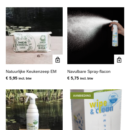
prijs
prijs
was:
is:
€ 33,82.
€ 31,00.
Natuurlijke Keukenzeep EM
Navulbare Spray-flacon
€
5,95
€
5,75
incl. btw
incl. btw
AANBIEDING