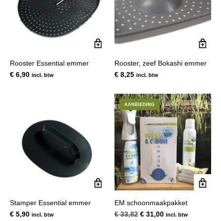
Rooster Essential emmer
Rooster, zeef Bokashi emmer
€
6,90
€
8,25
incl. btw
incl. btw
AANBIEDING
Stamper Essential emmer
EM schoonmaakpakket
Oorspronkelijke
Huidige
€
5,90
€
33,82
€
31,00
incl. btw
incl. btw