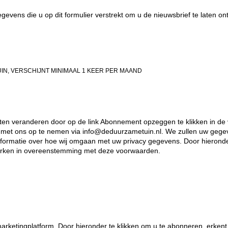
evens die u op dit formulier verstrekt om u de nieuwsbrief te laten on
IN, VERSCHIJNT MINIMAAL 1 KEER PER MAAND
en veranderen door op de link Abonnement opzeggen te klikken in de v
t met ons op te nemen via info@deduurzametuin.nl. We zullen uw geg
formatie over hoe wij omgaan met uw privacy gegevens. Door hieronder
rken in overeenstemming met deze voorwaarden.
rketingplatform. Door hieronder te klikken om u te abonneren, erkent 