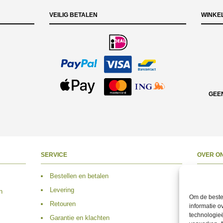
VEILIG BETALEN
WINKE
GEE
SERVICE
OVER O
Bestellen en betalen
Over 
Levering
Adres
n
Om de beste 
Retouren
Conta
informatie o
technologieë
Garantie en klachten
Volg 