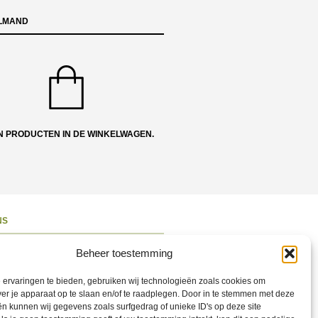
LMAND
N PRODUCTEN IN DE WINKELWAGEN.
NS
ons
Beheer toestemming
 en Route
ervaringen te bieden, gebruiken wij technologieën zoals cookies om
ct opnemen
ver je apparaat op te slaan en/of te raadplegen. Door in te stemmen met deze
n kunnen wij gegevens zoals surfgedrag of unieke ID's op deze site
ons op Social