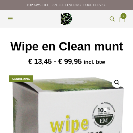
TOP KWALITEIT - SNELLE LEVERING - HOGE SERVICE
0
Wipe en Clean munt
Prijsklasse:
€
13,45
-
€
99,95
incl. btw
€ 13,45
tot
AANBIEDING
€ 99,95