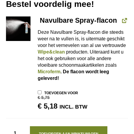
Bestel voordelig mee!
Navulbare Spray-flacon
Deze Navulbare Spray-flacon die steeds
weer na te vullen is, is uitermate geschikt
voor het vernevelen van al uw vertrouwde
Wipe&clean
producten. Uiteraard kunt u
het ook gebruiken voor alle andere
vloeibare schoonmaakartikelen zoals
Microferm
. De flacon wordt leeg
geleverd!
TOEVOEGEN VOOR
€
5,75
OORSPRONKELIJKE
HUIDIGE
€
5,18
INCL. BTW
PRIJS
PRIJS
WAS:
IS:
€ 5,75.
€ 5,18.