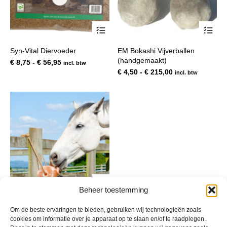
Dit
Dit
product
pro
heeft
hee
Syn-Vital Diervoeder
EM Bokashi Vijverballen
meerdere
mee
(handgemaakt)
variaties.
var
Prijsklasse:
€
8,75
-
€
56,95
incl. btw
Deze
De
€ 8,75
Prijsklasse:
€
4,50
-
€
215,00
incl. btw
optie
opt
tot
€ 4,50
kan
kan
€ 56,95
tot
gekozen
gek
€ 215,00
worden
wor
op
op
de
de
productpagina
pro
Dit
product
Beheer toestemming
heeft
Himalaya liksteen
meerdere
Om de beste ervaringen te bieden, gebruiken wij technologieën zoals
variaties.
Prijsklasse:
€
6,75
-
€
25,95
incl. btw
cookies om informatie over je apparaat op te slaan en/of te raadplegen.
Deze
€ 6,75