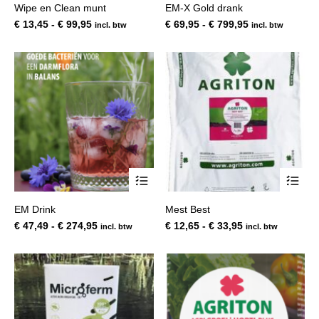
Wipe en Clean munt
EM-X Gold drank
meerdere
mee
variaties.
var
Prijsklasse:
Prijsklasse:
€
13,45
-
€
99,95
€
69,95
-
€
799,95
incl. btw
incl. btw
Deze
De
€ 13,45
€ 69,95
optie
opt
tot
tot
kan
kan
€ 99,95
€ 799,95
gekozen
gek
worden
wor
op
op
de
de
productpagina
pro
Dit
Dit
product
pro
heeft
hee
EM Drink
Mest Best
meerdere
mee
variaties.
var
Prijsklasse:
Prijsklasse:
€
47,49
-
€
274,95
€
12,65
-
€
33,95
incl. btw
incl. btw
Deze
De
€ 47,49
€ 12,65
optie
opt
tot
tot
kan
kan
€ 274,95
€ 33,95
gekozen
gek
worden
wor
op
op
de
de