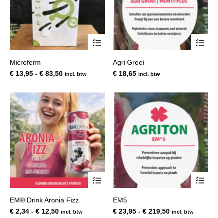
productpagina
pro
Dit
Dit
product
pro
heeft
hee
Microferm
Agri Groei
meerdere
mee
variaties.
var
Prijsklasse:
€
13,95
-
€
83,50
€
18,65
incl. btw
incl. btw
Deze
De
€ 13,95
optie
opt
tot
kan
kan
€ 83,50
gekozen
gek
worden
wor
op
op
de
de
productpagina
pro
Dit
Dit
product
pro
heeft
hee
EM® Drink Aronia Fizz
EM5
meerdere
mee
variaties.
var
Prijsklasse:
Prijsklasse:
€
2,34
-
€
12,50
€
23,95
-
€
219,50
incl. btw
incl. btw