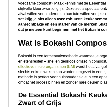
voedzame compost? Maak kennis met de
Essentia
stijlvolle kleur zwart of grijs. Deze set is speciaal
afval willen verminderen en hun tuin willen verrijken
set krijg je niet alleen twee robuuste keukenemm
aanrechtbakje en een starter van de merken Skaza
dat je meteen kunt beginnen met het Bokashi-co
Wat is Bokashi Compos
Bokashi is een fermentatiemethode waarmee je organis
en etensresten – snel en geurloos omzet in compost
effectieve micro-organismen (EM)
wordt het afval ge
slechts enkele weken kan worden omgezet in een ri
methode is perfect voor huishoudens die in een appa
omdat het proces binnen en zonder nare geuren plaa
De Essential Bokashi Keuk
Zwart of Grijs