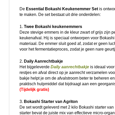
De
Essential Bokashi Keukenemmer Set
is ontwo
te maken. De set bestaat uit drie onderdelen:
1.
Twee Bokashi keukenemmers
Deze stevige emmers in de kleur zwart of grijs zijn p
keukenafval. Hij is speciaal ontworpen voor Bokash
materiaal. De emmer sluit goed af, zodat er geen luch
voor het fermentatieproces, zodat je geen nare geurtje
2.
Daily Aanrechtbakje
Het bijgeleverde
Daily aanrechtbakje
is ideaal voor
restjes en afval direct op je aanrecht verzamelen voor
bakje helpt je om de afvalstroom beter te beheren en
praktisch hulpmiddel dat bijdraagt aan een georgan
(Tijdelijk gratis)
3.
Bokashi Starter van Agriton
De set wordt geleverd met 2 kilo Bokashi starter va
starter bevat de juiste mix van effectieve micro-orga