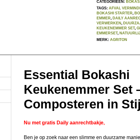
CATEGORIEËN:
BOKAS
TAGS:
AFVAL VERMIN
BOKASHI STARTER
,
BO
EMMER
,
DAILY AANRE
VERWERKEN
,
DUURZA
KEUKENEMMER SET
,
G
EMMERSET
,
NATUURLI
MERK:
AGRITON
Essential Bokashi
Keukenemmer Set 
Composteren in Stij
Nu met gratis Daily aanrechtbakje,
Ben je op zoek naar een slimme en duurzame manier