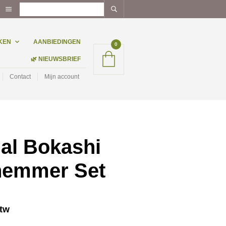
KEN
AANBIEDINGEN
0
🌿 NIEUWSBRIEF
Contact
Mijn account
ial Bokashi
emmer Set
ijke
ige
btw