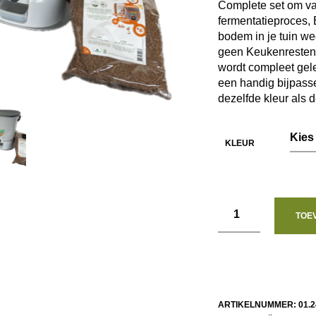
was:
is:
Complete set om va
fermentatieproces,
€ 110,15.
€ 89,
bodem in je tuin wee
geen Keukenresten 
wordt compleet gele
een handig bijpass
dezelfde kleur als
KLEUR
TOE
ARTIKELNUMMER:
01.2