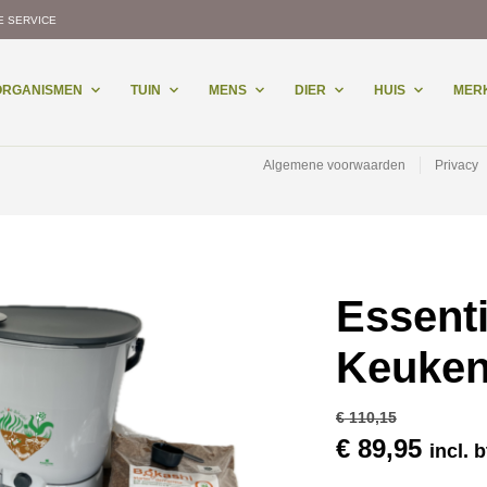
E SERVICE
-ORGANISMEN
TUIN
MENS
DIER
HUIS
MER
Algemene voorwaarden
Privacy
Essent
Keuken
€
110,15
Oorspronkel
Huid
€
89,95
incl. 
prijs
prijs