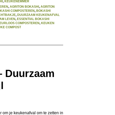
HI
,
KEUKENEMMER
DEREN
,
AGRITON BOKASHI
,
AGRITON
KASHI COMPOSTEREN
,
BOKASHI
CHTBAKJE
,
DUURZAAM KEUKENAFVAL
AM LEVEN
,
ESSENTIAL BOKASHI
EURLOOS COMPOSTEREN
,
KEUKEN
JKE COMPOST
– Duurzaam
l
 om je keukenafval om te zetten in