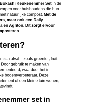
l Bokashi Keukenemmer Set
in de
 ontworpen voor huishoudens die hun
 met natuurlijke compost.
Met de
ers, maar ook een Daily
 en Agriton. Dit zorgt ervoor
mposteren.
teren?
ch afval – zoals groente-, fruit-
. Door gebruik te maken van
fermenteerd, waardoor het in
jke bodemverbeteraar. Deze
rtement of een kleine tuin wonen,
tsvindt.
enemmer set in