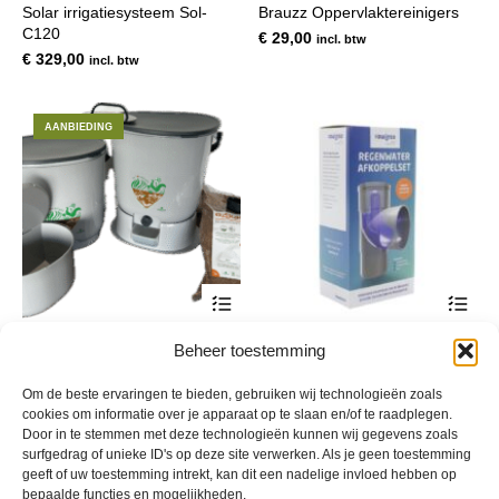
Solar irrigatiesysteem Sol-
Brauzz Oppervlaktereinigers
mee
C120
var
€
29,00
incl. btw
De
€
329,00
incl. btw
opt
kan
gek
AANBIEDING
wor
op
de
pro
Dit
Dit
product
pro
heeft
hee
Essential Bokashi
Rawinso Regenwater
Beheer toestemming
meerdere
mee
Keukenemmer Set
Afkoppelset
variaties.
var
Deze
De
Oorspronkelijke
Huidige
€
110,15
€
89,95
€
24,95
Om de beste ervaringen te bieden, gebruiken wij technologieën zoals
incl. btw
incl. btw
optie
opt
prijs
prijs
cookies om informatie over je apparaat op te slaan en/of te raadplegen.
kan
kan
Door in te stemmen met deze technologieën kunnen wij gegevens zoals
was:
is:
gekozen
gek
surfgedrag of unieke ID's op deze site verwerken. Als je geen toestemming
€ 110,15.
€ 89,95.
worden
wor
geeft of uw toestemming intrekt, kan dit een nadelige invloed hebben op
op
op
bepaalde functies en mogelijkheden.