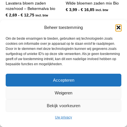
Lavatera bloem zaden
Wilde bloemen zaden mix Bio
meerdere
mee
roze/rood – Bekermalva bio
variaties.
var
Prijsklasse:
€
3,99
-
€
16,85
incl. btw
Deze
De
Prijsklasse:
€ 3,99
€
2,69
-
€
12,75
incl. btw
optie
opt
€ 2,69
tot
kan
kan
tot
€ 16,85
Beheer toestemming
gekozen
gek
€ 12,75
worden
wor
Om de beste ervaringen te bieden, gebruiken wij technologieën zoals
op
op
cookies om informatie over je apparaat op te slaan en/of te raadplegen.
de
de
Door in te stemmen met deze technologieën kunnen wij gegevens zoals
productpagina
pro
surfgedrag of unieke ID's op deze site verwerken. Als je geen toestemming
geeft of uw toestemming intrekt, kan dit een nadelige invloed hebben op
bepaalde functies en mogelijkheden.
Accepteren
© 2013 - 2026 De Duurzame Tuin KvK Gouda 29029262 - BTW nr
NL001968744B76 Hosting:
BGMA.nl
Weigeren
Bekijk voorkeuren
Uw privacy