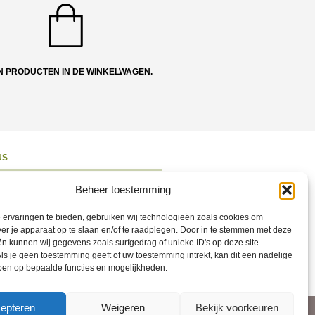
N PRODUCTEN IN DE WINKELWAGEN.
NS
ons
Beheer toestemming
 en Route
ervaringen te bieden, gebruiken wij technologieën zoals cookies om
ct opnemen
ver je apparaat op te slaan en/of te raadplegen. Door in te stemmen met deze
n kunnen wij gegevens zoals surfgedrag of unieke ID's op deze site
ons op Social
ls je geen toestemming geeft of uw toestemming intrekt, kan dit een nadelige
ben op bepaalde functies en mogelijkheden.
epteren
Weigeren
Bekijk voorkeuren