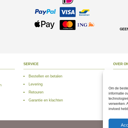
GEE
SERVICE
OVER O
Bestellen en betalen
Over 
Levering
Adres
n
Om de beste 
Retouren
Conta
informatie o
technologieë
Garantie en klachten
Volg 
verwerken. A
invloed heb
Acc