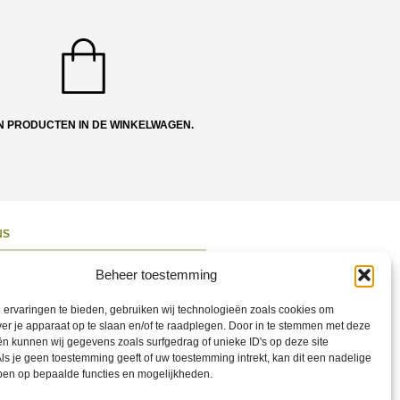
N PRODUCTEN IN DE WINKELWAGEN.
NS
ons
Beheer toestemming
 en Route
ervaringen te bieden, gebruiken wij technologieën zoals cookies om
ct opnemen
ver je apparaat op te slaan en/of te raadplegen. Door in te stemmen met deze
n kunnen wij gegevens zoals surfgedrag of unieke ID's op deze site
ons op Social
ls je geen toestemming geeft of uw toestemming intrekt, kan dit een nadelige
ben op bepaalde functies en mogelijkheden.