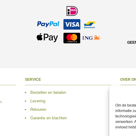
GEE
SERVICE
OVER O
Bestellen en betalen
Over 
Levering
Adres
n
Om de beste 
Retouren
Conta
informatie o
technologieë
Garantie en klachten
Volg 
verwerken. A
invloed heb