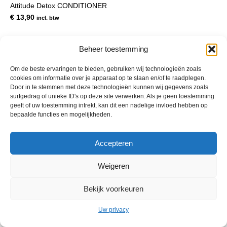
Attitude Detox CONDITIONER
€
13,90
incl. btw
Beheer toestemming
Om de beste ervaringen te bieden, gebruiken wij technologieën zoals
cookies om informatie over je apparaat op te slaan en/of te raadplegen.
Door in te stemmen met deze technologieën kunnen wij gegevens zoals
surfgedrag of unieke ID's op deze site verwerken. Als je geen toestemming
geeft of uw toestemming intrekt, kan dit een nadelige invloed hebben op
bepaalde functies en mogelijkheden.
© 2013 - 2026 De Duurzame Tuin KvK Gouda 29029262 - BTW nr
Accepteren
NL001968744B76 Hosting:
BGMA.nl
Weigeren
Bekijk voorkeuren
Uw privacy