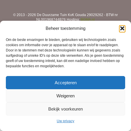
© 2013 - 2026 De Duurzame Tuin KvK Gouda 29029262 - BTW nr
NL001968744B76 Hosting:
BGMA.nl
Beheer toestemming
Om de beste ervaringen te bieden, gebruiken wij technologieën zoals
cookies om informatie over je apparaat op te slaan en/of te raadplegen.
Door in te stemmen met deze technologieën kunnen wij gegevens zoals
surfgedrag of unieke ID's op deze site verwerken. Als je geen toestemming
geeft of uw toestemming intrekt, kan dit een nadelige invloed hebben op
bepaalde functies en mogelijkheden.
Accepteren
Weigeren
Bekijk voorkeuren
Uw privacy