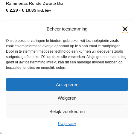
Rammenas Ronde Zwarte Bio
meerdere
variaties.
Prijsklasse:
€
2,29
-
€
10,85
incl. btw
Deze
€ 2,29
optie
tot
kan
€ 10,85
Beheer toestemming
gekozen
worden
Om de beste ervaringen te bieden, gebruiken wij technologieën zoals
op
cookies om informatie over je apparaat op te slaan en/of te raadplegen.
de
Door in te stemmen met deze technologieën kunnen wij gegevens zoals
productpagina
surfgedrag of unieke ID's op deze site verwerken. Als je geen toestemming
geeft of uw toestemming intrekt, kan dit een nadelige invloed hebben op
bepaalde functies en mogelijkheden.
© 2013 - 2026 De Duurzame Tuin KvK Gouda 29029262 - BTW nr
Accepteren
NL001968744B76 Hosting:
BGMA.nl
Weigeren
Bekijk voorkeuren
Uw privacy