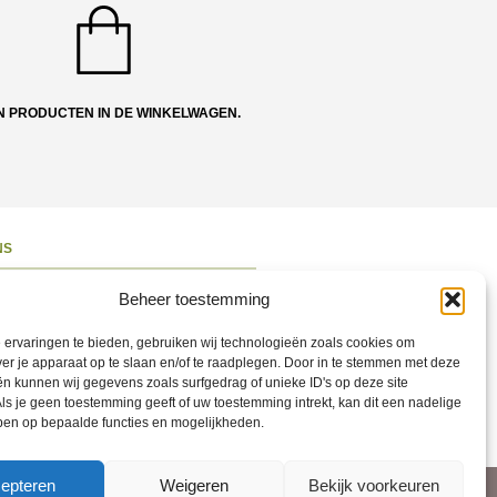
N PRODUCTEN IN DE WINKELWAGEN.
NS
ons
Beheer toestemming
 en Route
ervaringen te bieden, gebruiken wij technologieën zoals cookies om
ct opnemen
ver je apparaat op te slaan en/of te raadplegen. Door in te stemmen met deze
n kunnen wij gegevens zoals surfgedrag of unieke ID's op deze site
ons op Social
ls je geen toestemming geeft of uw toestemming intrekt, kan dit een nadelige
ben op bepaalde functies en mogelijkheden.
epteren
Weigeren
Bekijk voorkeuren