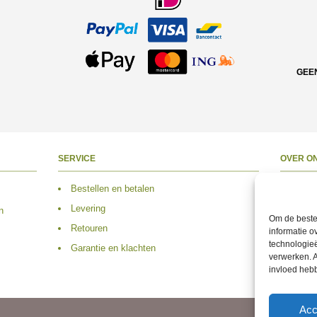
GEE
SERVICE
OVER O
Bestellen en betalen
Over 
Levering
Adres
n
Om de beste 
Retouren
Conta
informatie o
technologieë
Garantie en klachten
Volg 
verwerken. A
invloed heb
Acc