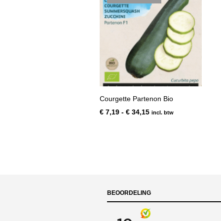
Courgette Partenon Bio
Prijsklasse:
€
7,19
-
€
34,15
incl. btw
€ 7,19
tot
€ 34,15
BEOORDELING