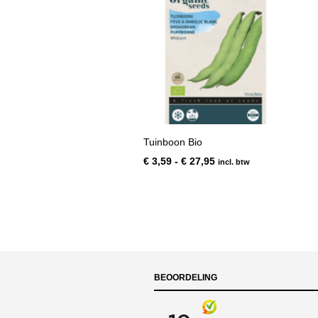
Tuinboon Bio
Prijsklasse:
€
3,59
-
€
27,95
incl. btw
€ 3,59
tot
€ 27,95
BEOORDELING