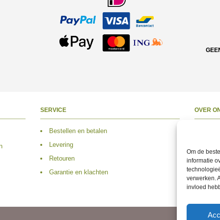
GEE
SERVICE
OVER O
Bestellen en betalen
Over 
Levering
Adres
n
Om de beste 
Retouren
Conta
informatie o
technologieë
Garantie en klachten
Volg 
verwerken. A
invloed heb
Acc