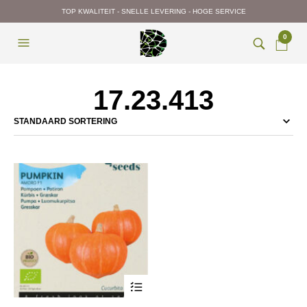
TOP KWALITEIT - SNELLE LEVERING - HOGE SERVICE
0
17.23.413
Dit
product
heeft