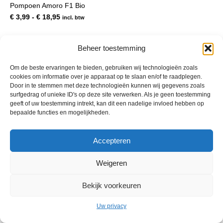
Pompoen Amoro F1 Bio
meerdere
variaties.
Prijsklasse:
€
3,99
-
€
18,95
incl. btw
Deze
€ 3,99
optie
tot
kan
€ 18,95
Beheer toestemming
gekozen
worden
Om de beste ervaringen te bieden, gebruiken wij technologieën zoals
op
cookies om informatie over je apparaat op te slaan en/of te raadplegen.
de
Door in te stemmen met deze technologieën kunnen wij gegevens zoals
productpagina
surfgedrag of unieke ID's op deze site verwerken. Als je geen toestemming
geeft of uw toestemming intrekt, kan dit een nadelige invloed hebben op
bepaalde functies en mogelijkheden.
© 2013 - 2026 De Duurzame Tuin KvK Gouda 29029262 - BTW nr
Accepteren
NL001968744B76 Hosting:
BGMA.nl
Weigeren
Bekijk voorkeuren
Uw privacy