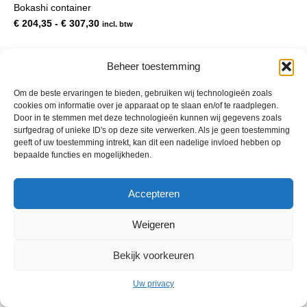
Bokashi container
meerdere
variaties.
Prijsklasse:
€
204,35
-
€
307,30
incl. btw
Deze
€ 204,35
optie
tot
kan
€ 307,30
Beheer toestemming
gekozen
worden
Om de beste ervaringen te bieden, gebruiken wij technologieën zoals
op
cookies om informatie over je apparaat op te slaan en/of te raadplegen.
de
Door in te stemmen met deze technologieën kunnen wij gegevens zoals
productpagina
surfgedrag of unieke ID's op deze site verwerken. Als je geen toestemming
geeft of uw toestemming intrekt, kan dit een nadelige invloed hebben op
bepaalde functies en mogelijkheden.
© 2013 - 2026 De Duurzame Tuin KvK Gouda 29029262 - BTW nr
Accepteren
NL001968744B76 Hosting:
BGMA.nl
Weigeren
Bekijk voorkeuren
Uw privacy