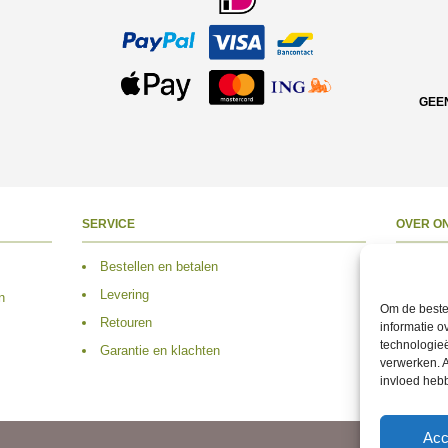
GEE
SERVICE
OVER O
Bestellen en betalen
Over 
Levering
Adres
n
Om de beste 
Retouren
Conta
informatie o
technologieë
Garantie en klachten
Volg 
verwerken. A
invloed heb
Acc