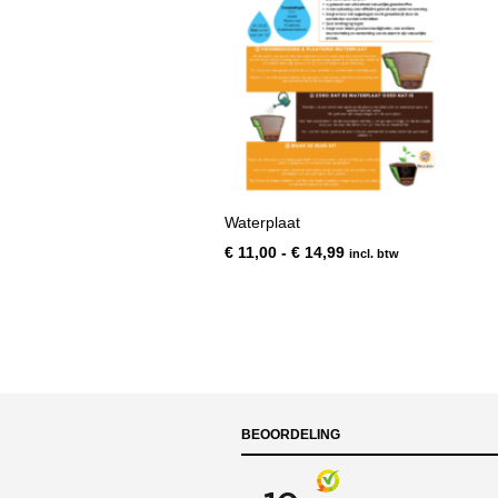
Waterplaat
Prijsklasse:
€
11,00
-
€
14,99
incl. btw
€ 11,00
tot
€ 14,99
BEOORDELING