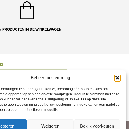
N PRODUCTEN IN DE WINKELWAGEN.
NS
ons
Beheer toestemming
 en Route
ervaringen te bieden, gebruiken wij technologieën zoals cookies om
ct opnemen
ver je apparaat op te slaan en/of te raadplegen. Door in te stemmen met deze
n kunnen wij gegevens zoals surfgedrag of unieke ID's op deze site
ons op Social
ls je geen toestemming geeft of uw toestemming intrekt, kan dit een nadelige
ben op bepaalde functies en mogelijkheden.
epteren
Weigeren
Bekijk voorkeuren