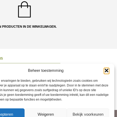
N PRODUCTEN IN DE WINKELWAGEN.
NS
ons
Beheer toestemming
 en Route
ervaringen te bieden, gebruiken wij technologieën zoals cookies om
ct opnemen
ver je apparaat op te slaan en/of te raadplegen. Door in te stemmen met deze
n kunnen wij gegevens zoals surfgedrag of unieke ID's op deze site
ons op Social
ls je geen toestemming geeft of uw toestemming intrekt, kan dit een nadelige
ben op bepaalde functies en mogelijkheden.
epteren
Weigeren
Bekijk voorkeuren