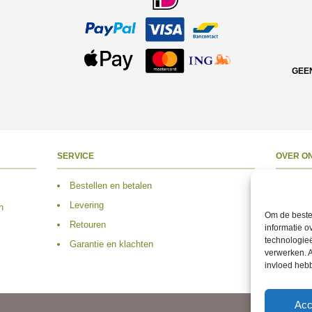
GEE
SERVICE
OVER O
Bestellen en betalen
Over 
Levering
Adres
n
Om de beste 
Retouren
Conta
informatie o
technologieë
Garantie en klachten
Volg 
verwerken. A
invloed heb
Acc