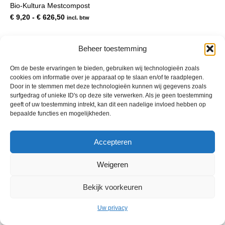
Bio-Kultura Mestcompost
meerdere
variaties.
Prijsklasse:
€
9,20
-
€
626,50
incl. btw
Deze
€ 9,20
optie
tot
kan
€ 626,50
Beheer toestemming
gekozen
worden
Om de beste ervaringen te bieden, gebruiken wij technologieën zoals
op
cookies om informatie over je apparaat op te slaan en/of te raadplegen.
de
Door in te stemmen met deze technologieën kunnen wij gegevens zoals
productpagina
surfgedrag of unieke ID's op deze site verwerken. Als je geen toestemming
geeft of uw toestemming intrekt, kan dit een nadelige invloed hebben op
bepaalde functies en mogelijkheden.
© 2013 - 2026 De Duurzame Tuin KvK Gouda 29029262 - BTW nr
Accepteren
NL001968744B76 Hosting:
BGMA.nl
Weigeren
Bekijk voorkeuren
Uw privacy