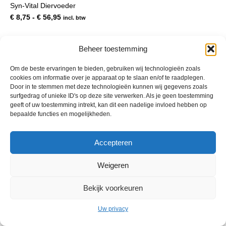
Syn-Vital Diervoeder
meerdere
variaties.
Prijsklasse:
€
8,75
-
€
56,95
incl. btw
Deze
€ 8,75
optie
tot
kan
€ 56,95
Beheer toestemming
gekozen
worden
Om de beste ervaringen te bieden, gebruiken wij technologieën zoals
op
cookies om informatie over je apparaat op te slaan en/of te raadplegen.
de
Door in te stemmen met deze technologieën kunnen wij gegevens zoals
productpagina
surfgedrag of unieke ID's op deze site verwerken. Als je geen toestemming
geeft of uw toestemming intrekt, kan dit een nadelige invloed hebben op
bepaalde functies en mogelijkheden.
© 2013 - 2026 De Duurzame Tuin KvK Gouda 29029262 - BTW nr
Accepteren
NL001968744B76 Hosting:
BGMA.nl
Weigeren
Bekijk voorkeuren
Uw privacy