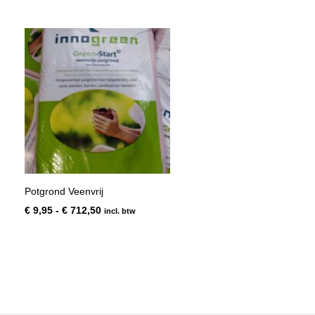
Potgrond Veenvrij
Prijsklasse:
€
9,95
-
€
712,50
incl. btw
€ 9,95
tot
€ 712,50