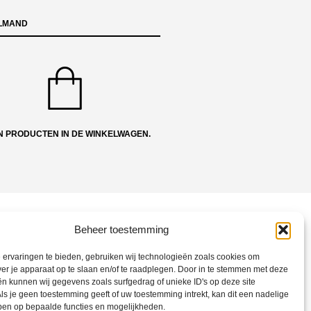
LMAND
N PRODUCTEN IN DE WINKELWAGEN.
NS
Beheer toestemming
ons
ervaringen te bieden, gebruiken wij technologieën zoals cookies om
 en Route
ver je apparaat op te slaan en/of te raadplegen. Door in te stemmen met deze
n kunnen wij gegevens zoals surfgedrag of unieke ID's op deze site
ct opnemen
ls je geen toestemming geeft of uw toestemming intrekt, kan dit een nadelige
ons op Social
ben op bepaalde functies en mogelijkheden.