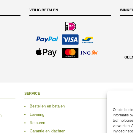
VEILIG BETALEN
WINKE
GEE
SERVICE
OVER O
Bestellen en betalen
Over 
Om de beste 
Levering
Adres
informatie o
n
technologieë
Retouren
Conta
verwerken. A
Garantie en klachten
Volg 
invloed heb