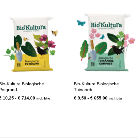
Bio-Kultura Biologische
Bio-Kultura Biologische
Potgrond
Tuinaarde
Prijsklasse:
Prijsklasse:
€
10,25
-
€
714,00
€
9,50
-
€
655,00
incl. btw
incl. btw
€ 10,25
€ 9,50
tot
tot
€ 714,00
€ 655,00