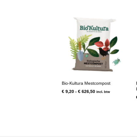
Bio-Kultura Mestcompost
Prijsklasse:
€
9,20
-
€
626,50
incl. btw
€ 9,20
tot
€ 626,50