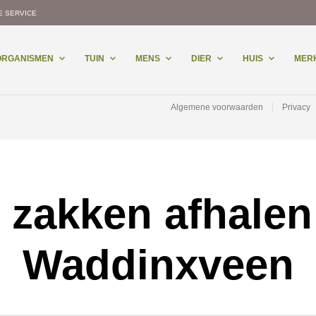
E SERVICE
-ORGANISMEN
TUIN
MENS
DIER
HUIS
MER
Algemene voorwaarden
Privacy
 zakken afhalen
Waddinxveen