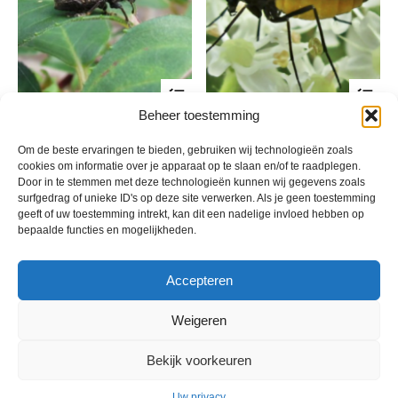
de
de
productpagina
pro
Dit
Dit
product
pro
Beheer toestemming
heeft
hee
Taxuskever en snuitkevers,
Varenrouwmuggen
meerdere
mee
variaties.
var
Prijsklasse:
Prijsklasse:
Om de beste ervaringen te bieden, gebruiken wij technologieën zoals
€
29,95
-
€
260,00
€
21,95
-
€
174,95
incl. btw
incl. btw
Deze
De
cookies om informatie over je apparaat op te slaan en/of te raadplegen.
€ 29,95
€ 21,95
optie
opt
Door in te stemmen met deze technologieën kunnen wij gegevens zoals
tot
tot
kan
kan
surfgedrag of unieke ID's op deze site verwerken. Als je geen toestemming
€ 260,00
€ 174,95
gekozen
gek
geeft of uw toestemming intrekt, kan dit een nadelige invloed hebben op
worden
wor
bepaalde functies en mogelijkheden.
op
op
de
de
productpagina
pro
Accepteren
Weigeren
Bekijk voorkeuren
© 2013 - 2026 De Duurzame Tuin KvK Gouda 29029262 - BTW nr
NL001968744B76 Hosting:
BGMA.nl
Uw privacy