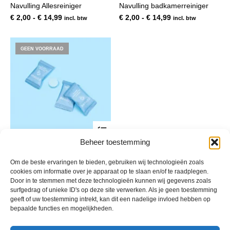
Navulling Allesreiniger
Navulling badkamerreiniger
meerdere
mee
variaties.
var
Prijsklasse:
Prijsklasse:
€
2,00
-
€
14,99
€
2,00
-
€
14,99
incl. btw
incl. btw
Deze
De
€ 2,00
€ 2,00
optie
opt
tot
tot
kan
kan
€ 14,99
€ 14,99
GEEN VOORRAAD
gekozen
gek
worden
wor
op
op
de
de
productpagina
pro
Dit
product
Beheer toestemming
heeft
Navulling Glasreiniger
meerdere
variaties.
Prijsklasse:
€
2,00
-
€
14,99
Om de beste ervaringen te bieden, gebruiken wij technologieën zoals
incl. btw
Deze
€ 2,00
cookies om informatie over je apparaat op te slaan en/of te raadplegen.
optie
Door in te stemmen met deze technologieën kunnen wij gegevens zoals
tot
kan
surfgedrag of unieke ID's op deze site verwerken. Als je geen toestemming
€ 14,99
gekozen
geeft of uw toestemming intrekt, kan dit een nadelige invloed hebben op
worden
bepaalde functies en mogelijkheden.
op
de