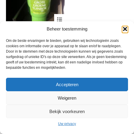
Dit
product
heeft
Beheer toestemming
Bokashi container
meerdere
variaties.
Prijsklasse:
€
204,35
-
€
307,30
incl. btw
Om de beste ervaringen te bieden, gebruiken wij technologieën zoals
Deze
€ 204,35
cookies om informatie over je apparaat op te slaan en/of te raadplegen.
optie
tot
Door in te stemmen met deze technologieën kunnen wij gegevens zoals
kan
€ 307,30
surfgedrag of unieke ID's op deze site verwerken. Als je geen toestemming
gekozen
geeft of uw toestemming intrekt, kan dit een nadelige invloed hebben op
worden
bepaalde functies en mogelijkheden.
op
de
productpagina
Accepteren
Weigeren
© 2013 - 2026 De Duurzame Tuin KvK Gouda 29029262 - BTW nr
Bekijk voorkeuren
NL001968744B76 Hosting:
BGMA.nl
Uw privacy