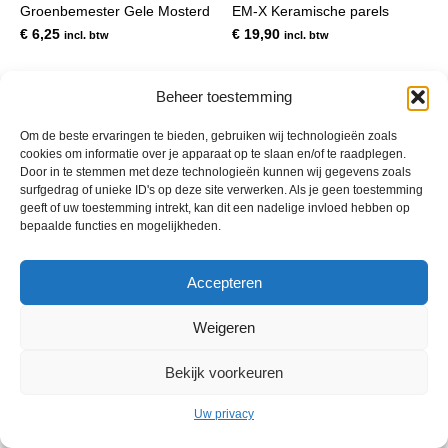
Groenbemester Gele Mosterd
EM-X Keramische parels
€
6,25
€
19,90
incl. btw
incl. btw
Beheer toestemming
Om de beste ervaringen te bieden, gebruiken wij technologieën zoals
cookies om informatie over je apparaat op te slaan en/of te raadplegen.
Door in te stemmen met deze technologieën kunnen wij gegevens zoals
surfgedrag of unieke ID's op deze site verwerken. Als je geen toestemming
geeft of uw toestemming intrekt, kan dit een nadelige invloed hebben op
bepaalde functies en mogelijkheden.
© 2013 - 2026 De Duurzame Tuin KvK Gouda 29029262 - BTW nr
Accepteren
NL001968744B76 Hosting:
BGMA.nl
Weigeren
Bekijk voorkeuren
Uw privacy