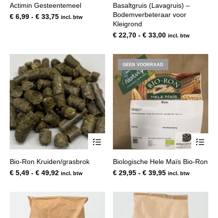
Actimin Gesteentemeel
Basaltgruis (Lavagruis) –
meerdere
mee
Bodemverbeteraar voor
variaties.
var
Prijsklasse:
€
6,99
-
€
33,75
incl. btw
Deze
Kleigrond
De
€ 6,99
optie
opt
tot
Prijsklasse:
€
22,70
-
€
33,00
incl. btw
kan
kan
€ 33,75
€ 22,70
gekozen
gek
tot
worden
wor
€ 33,00
GEEN VOORRAAD
op
op
de
de
productpagina
pro
Dit
Dit
product
pro
heeft
hee
Bio-Ron Kruiden/grasbrok
Biologische Hele Maïs Bio-Ron
meerdere
mee
variaties.
var
Prijsklasse:
Prijsklasse:
€
5,49
-
€
49,92
€
29,95
-
€
39,95
incl. btw
incl. btw
Deze
De
€ 5,49
€ 29,95
optie
opt
tot
tot
kan
kan
€ 49,92
€ 39,95
gekozen
gek
worden
wor