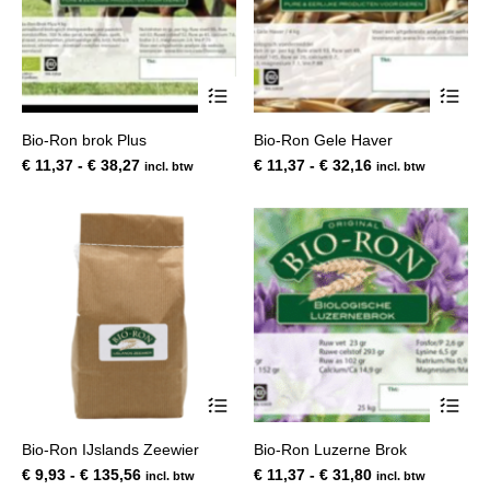
Dit
Dit
product
pro
heeft
hee
Bio-Ron brok Plus
Bio-Ron Gele Haver
meerdere
mee
variaties.
var
Prijsklasse:
Prijsklasse:
€
11,37
-
€
38,27
€
11,37
-
€
32,16
incl. btw
incl. btw
Deze
De
€ 11,37
€ 11,37
optie
opt
tot
tot
kan
kan
€ 38,27
€ 32,16
gekozen
gek
worden
wor
op
op
de
de
productpagina
pro
Dit
Dit
product
pro
heeft
hee
Bio-Ron IJslands Zeewier
Bio-Ron Luzerne Brok
meerdere
mee
variaties.
var
Prijsklasse:
Prijsklasse:
€
9,93
-
€
135,56
€
11,37
-
€
31,80
incl. btw
incl. btw