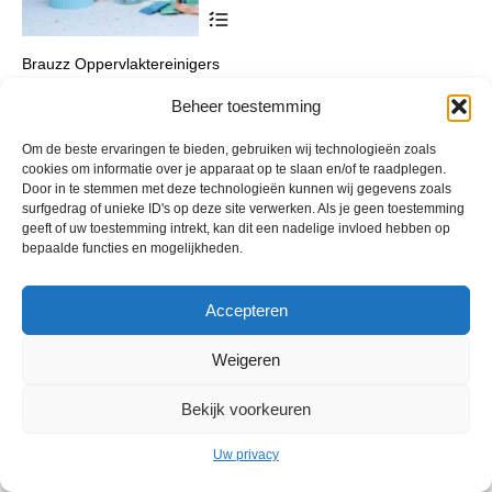
Dit
product
heeft
Brauzz Oppervlaktereinigers
meerdere
variaties.
€
29,00
incl. btw
Deze
Beheer toestemming
optie
kan
Om de beste ervaringen te bieden, gebruiken wij technologieën zoals
gekozen
cookies om informatie over je apparaat op te slaan en/of te raadplegen.
worden
Door in te stemmen met deze technologieën kunnen wij gegevens zoals
op
surfgedrag of unieke ID's op deze site verwerken. Als je geen toestemming
de
geeft of uw toestemming intrekt, kan dit een nadelige invloed hebben op
productpagina
bepaalde functies en mogelijkheden.
Accepteren
© 2013 - 2026 De Duurzame Tuin KvK Gouda 29029262 - BTW nr
Weigeren
NL001968744B76 Hosting:
BGMA.nl
Bekijk voorkeuren
Uw privacy