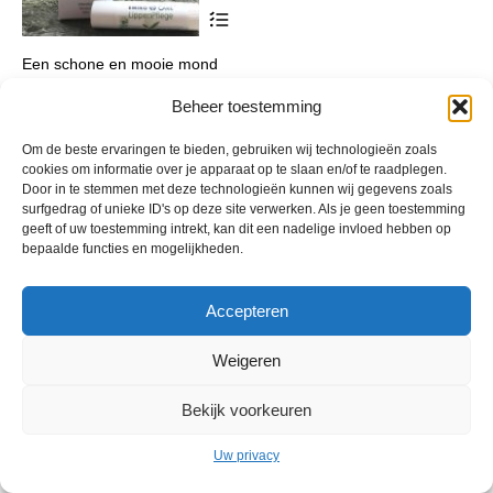
Dit
product
heeft
Een schone en mooie mond
meerdere
variaties.
Oorspronkelijke
Huidige
€
17,80
€
16,95
incl. btw
Deze
Beheer toestemming
prijs
prijs
optie
was:
is:
kan
€ 17,80.
€ 16,95.
Om de beste ervaringen te bieden, gebruiken wij technologieën zoals
gekozen
cookies om informatie over je apparaat op te slaan en/of te raadplegen.
worden
Door in te stemmen met deze technologieën kunnen wij gegevens zoals
op
surfgedrag of unieke ID's op deze site verwerken. Als je geen toestemming
de
geeft of uw toestemming intrekt, kan dit een nadelige invloed hebben op
productpagina
bepaalde functies en mogelijkheden.
Accepteren
© 2013 - 2026 De Duurzame Tuin KvK Gouda 29029262 - BTW nr
Weigeren
NL001968744B76 Hosting:
BGMA.nl
Bekijk voorkeuren
Uw privacy