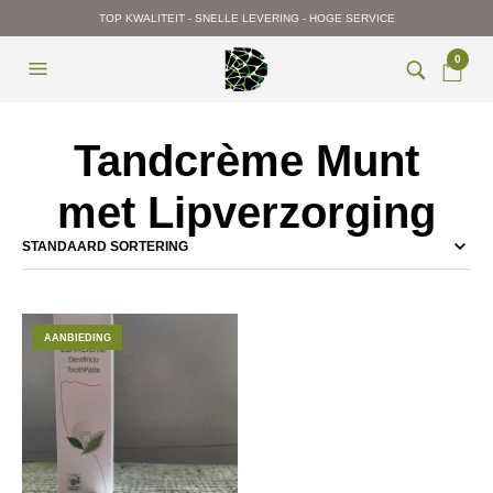
TOP KWALITEIT - SNELLE LEVERING - HOGE SERVICE
0
Tandcrème Munt
met Lipverzorging
AANBIEDING