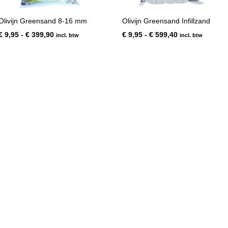
Olivijn Greensand 8-16 mm
Olivijn Greensand Infillzand
Prijsklasse:
Prijsklasse:
€
9,95
-
€
399,90
€
9,95
-
€
599,40
incl. btw
incl. btw
€ 9,95
€ 9,95
tot
tot
€ 399,90
€ 599,40