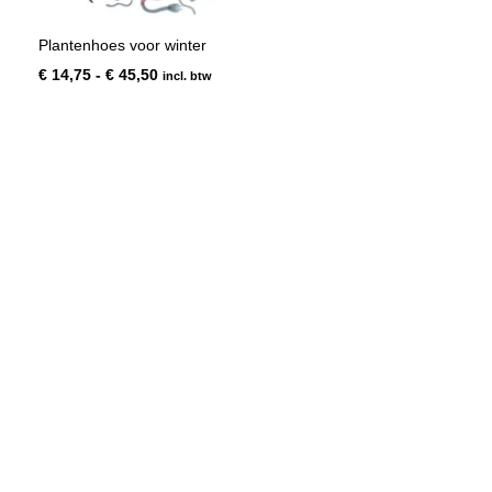
Plantenhoes voor winter
Prijsklasse:
€
14,75
-
€
45,50
incl. btw
€ 14,75
tot
€ 45,50