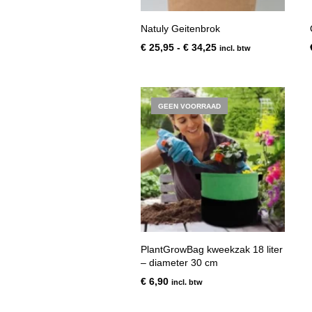
Natuly Geitenbrok
Prijsklasse:
€
25,95
-
€
34,25
incl. btw
€ 25,95
tot
€ 34,25
GEEN VOORRAAD
PlantGrowBag kweekzak 18 liter
– diameter 30 cm
€
6,90
incl. btw