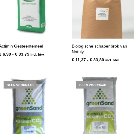
Actimin Gesteentemeel
Biologische schapenbrok van
Natuly
Prijsklasse:
€
6,99
-
€
33,75
incl. btw
€ 6,99
Prijsklasse:
€
11,37
-
€
33,80
incl. btw
tot
€ 11,37
€ 33,75
tot
€ 33,80
GEEN VOORRAAD
GEEN VOORRAAD