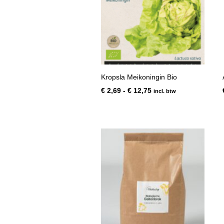
Kropsla Meikoningin Bio
Prijsklasse:
€
2,69
-
€
12,75
incl. btw
€ 2,69
tot
€ 12,75