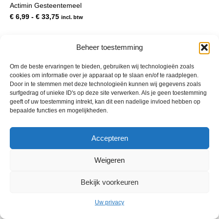
Actimin Gesteentemeel
meerdere
variaties.
Prijsklasse:
€
6,99
-
€
33,75
incl. btw
Deze
€ 6,99
optie
tot
kan
€ 33,75
Beheer toestemming
gekozen
worden
Om de beste ervaringen te bieden, gebruiken wij technologieën zoals
op
cookies om informatie over je apparaat op te slaan en/of te raadplegen.
de
Door in te stemmen met deze technologieën kunnen wij gegevens zoals
productpagina
surfgedrag of unieke ID's op deze site verwerken. Als je geen toestemming
geeft of uw toestemming intrekt, kan dit een nadelige invloed hebben op
bepaalde functies en mogelijkheden.
© 2013 - 2026 De Duurzame Tuin KvK Gouda 29029262 - BTW nr
Accepteren
NL001968744B76 Hosting:
BGMA.nl
Weigeren
Bekijk voorkeuren
Uw privacy