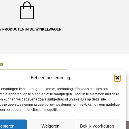
N PRODUCTEN IN DE WINKELWAGEN.
NS
ons
Beheer toestemming
 en Route
ervaringen te bieden, gebruiken wij technologieën zoals cookies om
ct opnemen
ver je apparaat op te slaan en/of te raadplegen. Door in te stemmen met deze
n kunnen wij gegevens zoals surfgedrag of unieke ID's op deze site
ons op Social
ls je geen toestemming geeft of uw toestemming intrekt, kan dit een nadelige
ben op bepaalde functies en mogelijkheden.
epteren
Weigeren
Bekijk voorkeuren