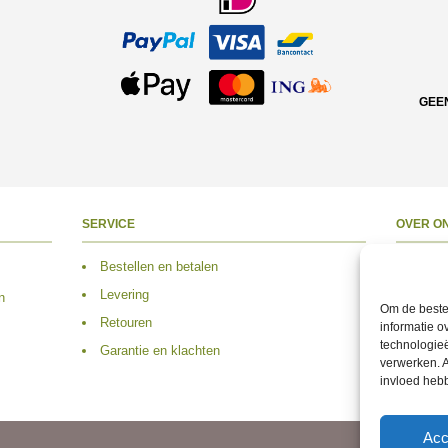
GEE
SERVICE
OVER O
Bestellen en betalen
Over 
Levering
Adres
n
Om de beste 
Retouren
Conta
informatie o
technologieë
Garantie en klachten
Volg 
verwerken. A
invloed heb
Acc