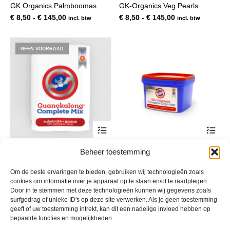
GK Organics Palmboomas
GK-Organics Veg Pearls
meerdere
mee
variaties.
var
Prijsklasse:
Prijsklasse:
€
8,50
-
€
145,00
€
8,50
-
€
145,00
incl. btw
incl. btw
Deze
De
€ 8,50
€ 8,50
optie
opt
tot
tot
kan
kan
€ 145,00
€ 145,00
GEEN VOORRAAD
gekozen
gek
worden
wor
op
op
de
de
productpagina
pro
Dit
Dit
product
pro
heeft
hee
Guanokalong Complete Mix
Guanokalong Complete
Beheer toestemming
meerdere
mee
Organics
variaties.
var
Prijsklasse:
€
33,95
-
€
55,00
incl. btw
Deze
De
€ 33,95
Prijsklasse:
€
12,00
-
€
180,00
Om de beste ervaringen te bieden, gebruiken wij technologieën zoals
incl. btw
optie
opt
tot
€ 12,00
cookies om informatie over je apparaat op te slaan en/of te raadplegen.
kan
kan
Door in te stemmen met deze technologieën kunnen wij gegevens zoals
€ 55,00
tot
gekozen
gek
surfgedrag of unieke ID's op deze site verwerken. Als je geen toestemming
€ 180,00
worden
wor
geeft of uw toestemming intrekt, kan dit een nadelige invloed hebben op
op
op
bepaalde functies en mogelijkheden.
de
de