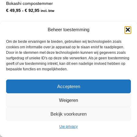
Bokashi compostemmer
meerdere
variaties.
Prijsklasse:
€
49,95
-
€
92,95
incl. btw
Deze
€ 49,95
optie
tot
kan
€ 92,95
Beheer toestemming
gekozen
worden
Om de beste ervaringen te bieden, gebruiken wij technologieën zoals
op
cookies om informatie over je apparaat op te slaan en/of te raadplegen.
de
Door in te stemmen met deze technologieën kunnen wij gegevens zoals
productpagina
surfgedrag of unieke ID's op deze site verwerken. Als je geen toestemming
geeft of uw toestemming intrekt, kan dit een nadelige invloed hebben op
bepaalde functies en mogelijkheden.
© 2013 - 2026 De Duurzame Tuin KvK Gouda 29029262 - BTW nr
Accepteren
NL001968744B76 Hosting:
BGMA.nl
Weigeren
Bekijk voorkeuren
Uw privacy