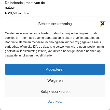
De helende kracht van de
natuur
€
29,50
incl. btw
Beheer toestemming
Om de beste ervaringen te bieden, gebruiken wij technologieën zoals
cookies om informatie over je apparaat op te slaan en/of te raadplegen.
Door in te stemmen met deze technologieën kunnen wij gegevens zoals
surfgedrag of unieke ID's op deze site verwerken. Als je geen toestemming
geeft of uw toestemming intrekt, kan dit een nadelige invloed hebben op
bepaalde functies en mogelijkheden.
Accepteren
© 2013 - 2026 De Duurzame Tuin KvK Gouda 29029262 - BTW nr
NL001968744B76 Hosting:
BGMA.nl
Weigeren
Bekijk voorkeuren
Uw privacy