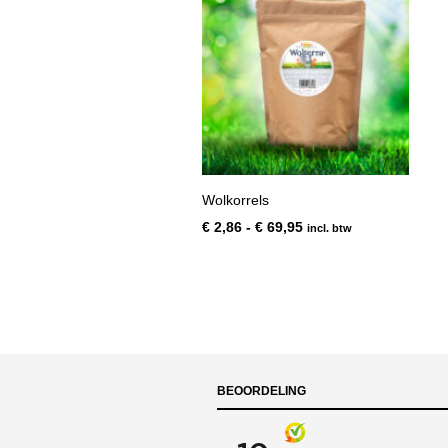
Wolkorrels
Prijsklasse:
€
2,86
-
€
69,95
incl. btw
€ 2,86
tot
€ 69,95
BEOORDELING