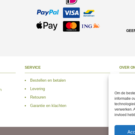
GEE
SERVICE
OVER O
Bestellen en betalen
Over 
Levering
Adres
n
Om de beste 
Retouren
Conta
informatie o
technologieë
Garantie en klachten
Volg 
verwerken. A
invloed heb
Acc