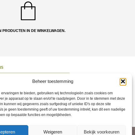
N PRODUCTEN IN DE WINKELWAGEN.
NS
ons
Beheer toestemming
 en Route
ervaringen te bieden, gebruiken wij technologieën zoals cookies om
ct opnemen
ver je apparaat op te slaan en/of te raadplegen. Door in te stemmen met deze
n kunnen wij gegevens zoals surfgedrag of unieke ID's op deze site
ons op Social
ls je geen toestemming geeft of uw toestemming intrekt, kan dit een nadelige
ben op bepaalde functies en mogelijkheden.
epteren
Weigeren
Bekijk voorkeuren