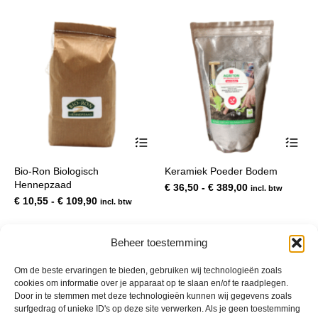
Dit
Dit
product
pro
heeft
hee
Bio-Ron Biologisch
Keramiek Poeder Bodem
meerdere
mee
Hennepzaad
variaties.
var
Prijsklasse:
€
36,50
-
€
389,00
incl. btw
Deze
De
Prijsklasse:
€ 36,50
€
10,55
-
€
109,90
incl. btw
optie
opt
€ 10,55
tot
kan
kan
tot
€ 389,00
gekozen
gek
€ 109,90
Beheer toestemming
worden
wor
op
op
1
2
3
4
Om de beste ervaringen te bieden, gebruiken wij technologieën zoals
de
de
cookies om informatie over je apparaat op te slaan en/of te raadplegen.
productpagina
pro
Door in te stemmen met deze technologieën kunnen wij gegevens zoals
surfgedrag of unieke ID's op deze site verwerken. Als je geen toestemming