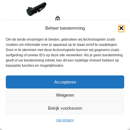
Beheer toestemming
Aftapkraantje Essential emmer
€
13,01
incl. btw
Om de beste ervaringen te bieden, gebruiken wij technologieën zoals
cookies om informatie over je apparaat op te slaan en/of te raadplegen.
Door in te stemmen met deze technologieën kunnen wij gegevens zoals
surfgedrag of unieke ID's op deze site verwerken. Als je geen toestemming
geeft of uw toestemming intrekt, kan dit een nadelige invloed hebben op
bepaalde functies en mogelijkheden.
Accepteren
Weigeren
© 2013 - 2026 De Duurzame Tuin KvK Gouda 29029262 - BTW nr
Bekijk voorkeuren
NL001968744B76 Hosting:
BGMA.nl
Uw privacy