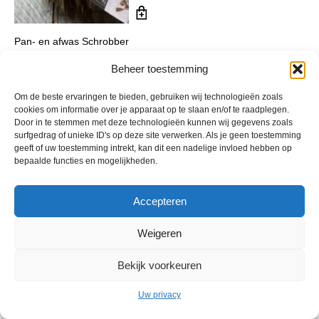
Pan- en afwas Schrobber
€
5,95
incl. btw
Beheer toestemming
Om de beste ervaringen te bieden, gebruiken wij technologieën zoals
cookies om informatie over je apparaat op te slaan en/of te raadplegen.
Door in te stemmen met deze technologieën kunnen wij gegevens zoals
surfgedrag of unieke ID's op deze site verwerken. Als je geen toestemming
geeft of uw toestemming intrekt, kan dit een nadelige invloed hebben op
bepaalde functies en mogelijkheden.
Accepteren
© 2013 - 2026 De Duurzame Tuin KvK Gouda 29029262 - BTW nr
Weigeren
NL001968744B76 Hosting:
BGMA.nl
Bekijk voorkeuren
Uw privacy