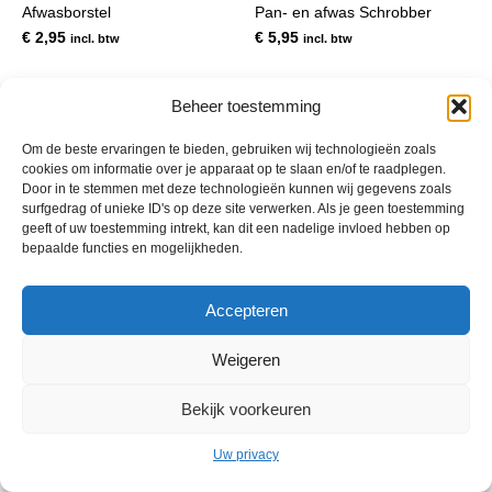
Afwasborstel
Pan- en afwas Schrobber
€
2,95
€
5,95
incl. btw
incl. btw
Beheer toestemming
Om de beste ervaringen te bieden, gebruiken wij technologieën zoals
cookies om informatie over je apparaat op te slaan en/of te raadplegen.
Door in te stemmen met deze technologieën kunnen wij gegevens zoals
surfgedrag of unieke ID's op deze site verwerken. Als je geen toestemming
geeft of uw toestemming intrekt, kan dit een nadelige invloed hebben op
bepaalde functies en mogelijkheden.
© 2013 - 2026 De Duurzame Tuin KvK Gouda 29029262 - BTW nr
Accepteren
NL001968744B76 Hosting:
BGMA.nl
Weigeren
Bekijk voorkeuren
Uw privacy