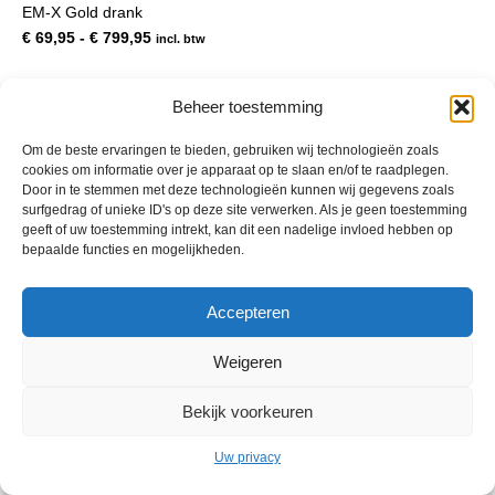
EM-X Gold drank
meerdere
variaties.
Prijsklasse:
€
69,95
-
€
799,95
incl. btw
Deze
€ 69,95
optie
tot
kan
€ 799,95
Beheer toestemming
gekozen
worden
Om de beste ervaringen te bieden, gebruiken wij technologieën zoals
op
cookies om informatie over je apparaat op te slaan en/of te raadplegen.
de
Door in te stemmen met deze technologieën kunnen wij gegevens zoals
productpagina
surfgedrag of unieke ID's op deze site verwerken. Als je geen toestemming
geeft of uw toestemming intrekt, kan dit een nadelige invloed hebben op
bepaalde functies en mogelijkheden.
© 2013 - 2026 De Duurzame Tuin KvK Gouda 29029262 - BTW nr
Accepteren
NL001968744B76 Hosting:
BGMA.nl
Weigeren
Bekijk voorkeuren
Uw privacy