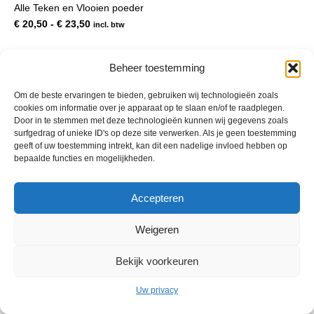
Alle Teken en Vlooien poeder
meerdere
variaties.
Prijsklasse:
€
20,50
-
€
23,50
incl. btw
Deze
€ 20,50
optie
tot
kan
€ 23,50
Beheer toestemming
gekozen
worden
Om de beste ervaringen te bieden, gebruiken wij technologieën zoals
op
cookies om informatie over je apparaat op te slaan en/of te raadplegen.
de
Door in te stemmen met deze technologieën kunnen wij gegevens zoals
productpagina
surfgedrag of unieke ID's op deze site verwerken. Als je geen toestemming
geeft of uw toestemming intrekt, kan dit een nadelige invloed hebben op
bepaalde functies en mogelijkheden.
© 2013 - 2026 De Duurzame Tuin KvK Gouda 29029262 - BTW nr
Accepteren
NL001968744B76 Hosting:
BGMA.nl
Weigeren
Bekijk voorkeuren
Uw privacy