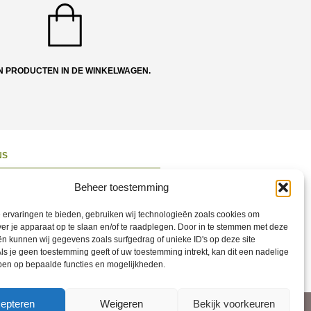
N PRODUCTEN IN DE WINKELWAGEN.
NS
ons
Beheer toestemming
 en Route
ervaringen te bieden, gebruiken wij technologieën zoals cookies om
ct opnemen
ver je apparaat op te slaan en/of te raadplegen. Door in te stemmen met deze
n kunnen wij gegevens zoals surfgedrag of unieke ID's op deze site
ons op Social
ls je geen toestemming geeft of uw toestemming intrekt, kan dit een nadelige
ben op bepaalde functies en mogelijkheden.
epteren
Weigeren
Bekijk voorkeuren