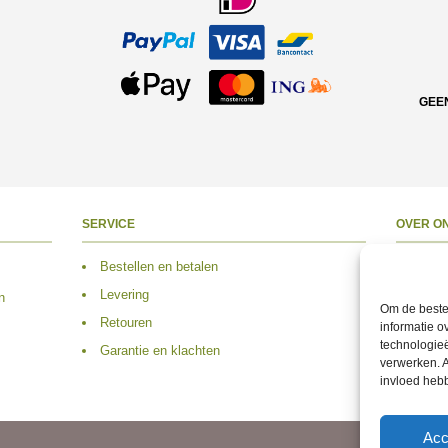
GEE
SERVICE
OVER O
Bestellen en betalen
Over 
Levering
Adres
n
Om de beste 
Retouren
Conta
informatie o
technologieë
Garantie en klachten
Volg 
verwerken. A
invloed heb
Acc