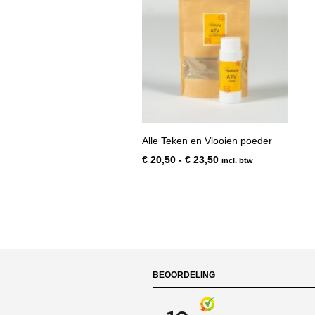
Alle Teken en Vlooien poeder
Prijsklasse:
€
20,50
-
€
23,50
incl. btw
€ 20,50
tot
€ 23,50
BEOORDELING