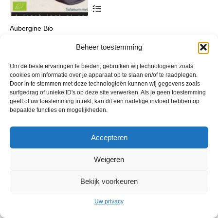
Dit
product
heeft
Aubergine Bio
meerdere
variaties.
Prijsklasse:
€
3,59
-
€
17,05
incl. btw
Deze
Beheer toestemming
€ 3,59
optie
tot
kan
€ 17,05
Om de beste ervaringen te bieden, gebruiken wij technologieën zoals
gekozen
cookies om informatie over je apparaat op te slaan en/of te raadplegen.
worden
Door in te stemmen met deze technologieën kunnen wij gegevens zoals
op
surfgedrag of unieke ID's op deze site verwerken. Als je geen toestemming
de
geeft of uw toestemming intrekt, kan dit een nadelige invloed hebben op
productpagina
bepaalde functies en mogelijkheden.
Accepteren
© 2013 - 2026 De Duurzame Tuin KvK Gouda 29029262 - BTW nr
Weigeren
NL001968744B76 Hosting:
BGMA.nl
Bekijk voorkeuren
Uw privacy