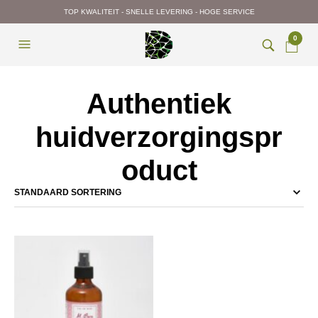
TOP KWALITEIT - SNELLE LEVERING - HOGE SERVICE
0
Authentiek
huidverzorgingspr
oduct