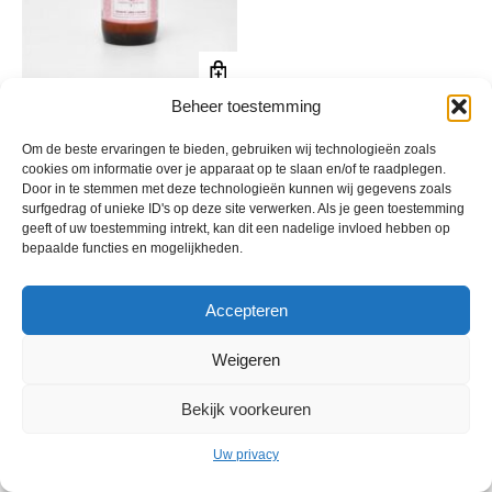
Beheer toestemming
Authentiek Aleppo Rozenwater
€
22,95
incl. btw
Om de beste ervaringen te bieden, gebruiken wij technologieën zoals
cookies om informatie over je apparaat op te slaan en/of te raadplegen.
Door in te stemmen met deze technologieën kunnen wij gegevens zoals
surfgedrag of unieke ID's op deze site verwerken. Als je geen toestemming
geeft of uw toestemming intrekt, kan dit een nadelige invloed hebben op
bepaalde functies en mogelijkheden.
Accepteren
Weigeren
© 2013 - 2026 De Duurzame Tuin KvK Gouda 29029262 - BTW nr
Bekijk voorkeuren
NL001968744B76 Hosting:
BGMA.nl
Uw privacy