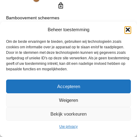
Bamboovement scheermes
met 6 navullingen
Beheer toestemming
€
9,95
incl. btw
Om de beste ervaringen te bieden, gebruiken wij technologieën zoals
cookies om informatie over je apparaat op te slaan en/of te raadplegen.
Door in te stemmen met deze technologieën kunnen wij gegevens zoals
surfgedrag of unieke ID's op deze site verwerken. Als je geen toestemming
geeft of uw toestemming intrekt, kan dit een nadelige invloed hebben op
bepaalde functies en mogelijkheden.
Accepteren
Weigeren
© 2013 - 2026 De Duurzame Tuin KvK Gouda 29029262 - BTW nr
NL001968744B76 Hosting:
BGMA.nl
Bekijk voorkeuren
Uw privacy