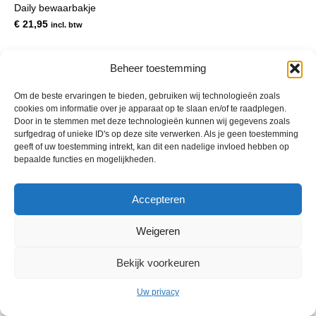
Daily bewaarbakje
meerdere
variaties.
€
21,95
incl. btw
Deze
optie
kan
Beheer toestemming
gekozen
worden
Om de beste ervaringen te bieden, gebruiken wij technologieën zoals
op
cookies om informatie over je apparaat op te slaan en/of te raadplegen.
de
Door in te stemmen met deze technologieën kunnen wij gegevens zoals
productpagina
surfgedrag of unieke ID's op deze site verwerken. Als je geen toestemming
geeft of uw toestemming intrekt, kan dit een nadelige invloed hebben op
bepaalde functies en mogelijkheden.
© 2013 - 2026 De Duurzame Tuin KvK Gouda 29029262 - BTW nr
Accepteren
NL001968744B76 Hosting:
BGMA.nl
Weigeren
Bekijk voorkeuren
Uw privacy